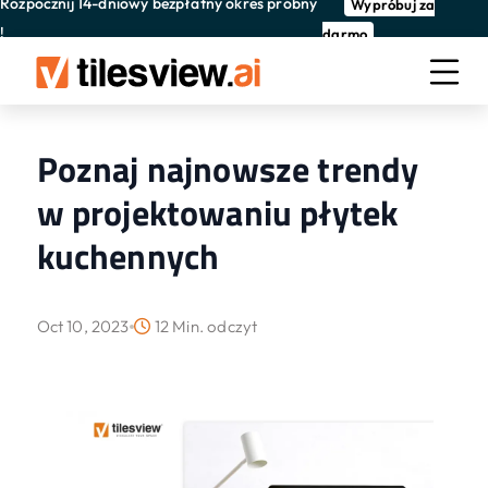
Rozpocznij 14-dniowy bezpłatny okres próbny
Wypróbuj za
!
darmo
Poznaj najnowsze trendy
w projektowaniu płytek
kuchennych
Oct 10, 2023
12 Min. odczyt