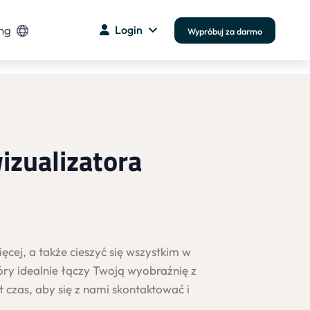
ng
Login
Wypróbuj za darmo
izualizatora
cej, a także cieszyć się wszystkim w
tóry idealnie łączy Twoją wyobraźnię z
t czas, aby się z nami skontaktować i