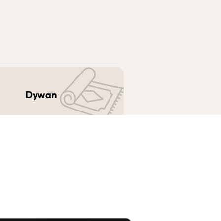
Dywan