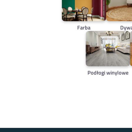
Farba
Dyw
Podłogi winylowe