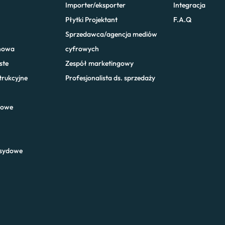
Importer/eksporter
Integracja
Płytki Projektant
F.A.Q
Sprzedawca/agencja mediów
nowa
cyfrowych
ste
Zespół marketingowy
rukcyjne
Profesjonalista ds. sprzedaży
lowe
ksydowe