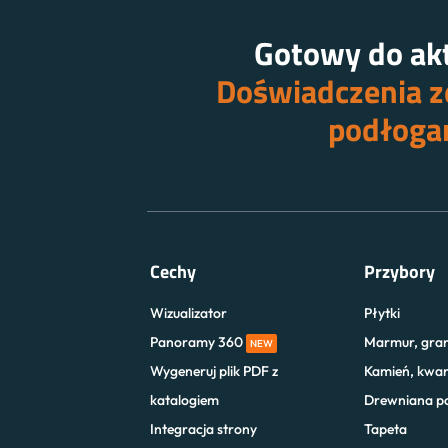
Gotowy do akt
Doświadczenia ze
podłoga
Cechy
Przybory
Wizualizator
Płytki
Panoramy 360
Marmur, gran
NEW
Wygeneruj plik PDF z
Kamień, kwa
katalogiem
Drewniana p
Integracja strony
Tapeta