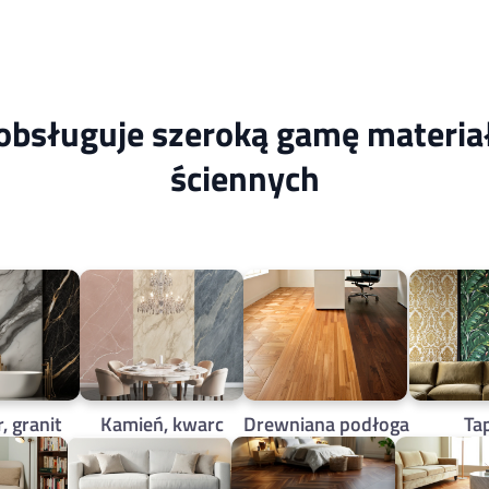
 obsługuje szeroką gamę materi
ściennych
 granit
Kamień, kwarc
Drewniana podłoga
Ta