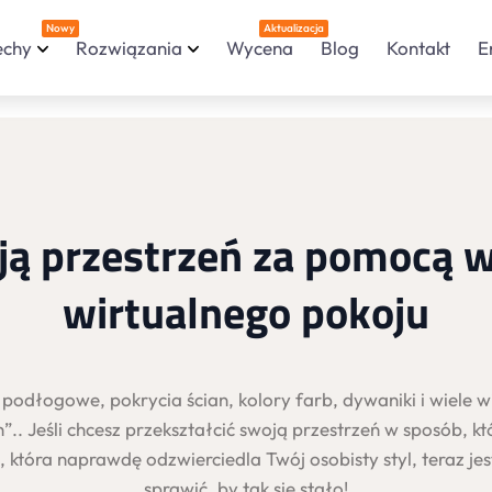
Nowy
Aktualizacja
echy
Rozwiązania
Wycena
Blog
Kontakt
E
ą przestrzeń za pomocą w
wirtualnego pokoju
odłogowe, pokrycia ścian, kolory farb, dywaniki i wiele wię
”.. Jeśli chcesz przekształcić swoją przestrzeń w sposób, k
 która naprawdę odzwierciedla Twój osobisty styl, teraz jes
sprawić, by tak się stało!