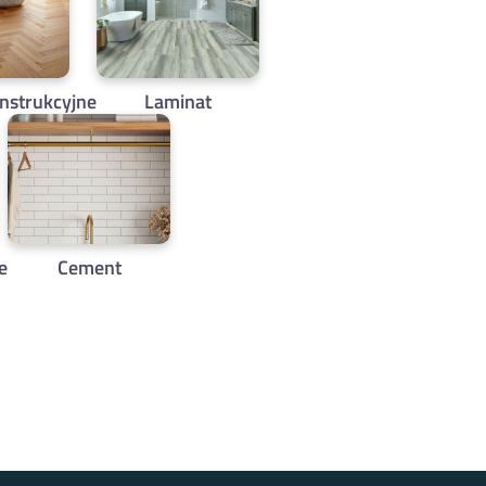
nstrukcyjne
Laminat
e
Cement