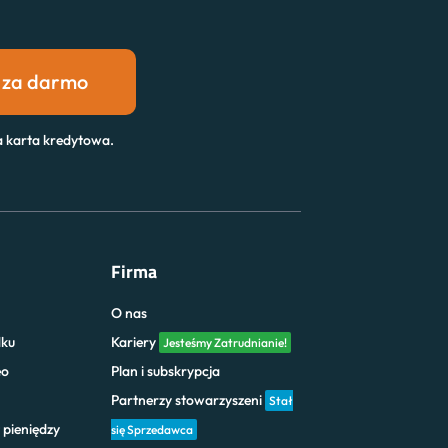
 za darmo
 karta kredytowa.
Firma
O nas
dku
Kariery
Jesteśmy Zatrudnianie!
eo
Plan i subskrypcja
Partnerzy stowarzyszeni
Stał
 pieniędzy
się Sprzedawca