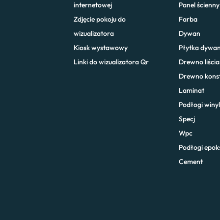
internetowej
Panel ścienny
Zdjęcie pokoju do
Farba
wizualizatora
Dywan
Kiosk wystawowy
Płytka dywa
Linki do wizualizatora Qr
Drewno liścia
Drewno konst
Laminat
Podłogi winy
Specj
Wpc
Podłogi epo
Cement