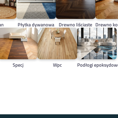
an
Płytka dywanowa
Drewno liściaste
Drewno ko
Specj
Wpc
Podłogi epoksydow