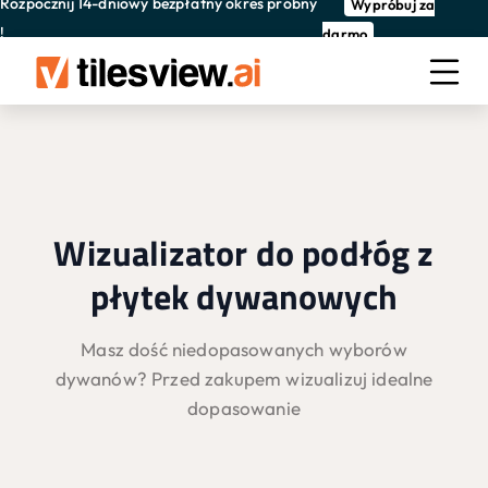
Rozpocznij 14-dniowy bezpłatny okres próbny
Wypróbuj za
!
darmo
Wizualizator do podłóg z
płytek dywanowych
Masz dość niedopasowanych wyborów
dywanów? Przed zakupem wizualizuj idealne
dopasowanie