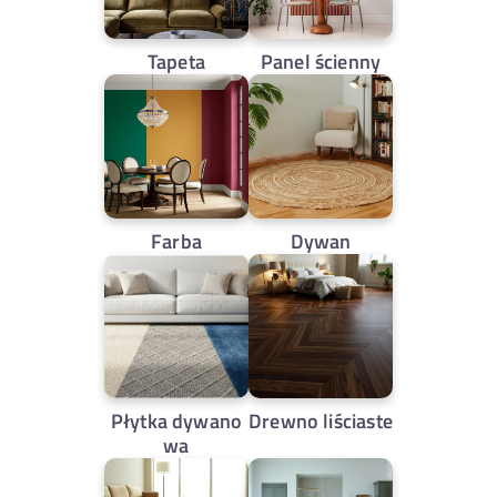
Tapeta
Panel ścienny
Farba
Dywan
Płytka dywano
Drewno liściaste
wa