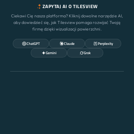
ZAPYTAJ AI O TILESVIEW
Ciekawi Cię nasza platforma? Kliknij dowolne narzędzie AI,
aby dowiedzieć się, jak Tilesview pomaga rozwijać Twoją
firmę dzięki wizualizacji powierzchni.
ChatGPT
Claude
Perplexity
Gemini
Grok
Cechy
Nowy
Rozwiązania
© 2026 A3 BEES INNOVATIONS • All rights reserved
Wycena
Aktualizacja
Regulamin
|
Ciastka
|
Polityka prywatności