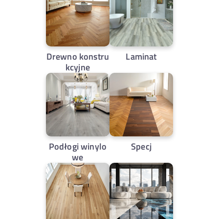
Drewno konstru
Laminat
kcyjne
Podłogi winylo
Specj
we