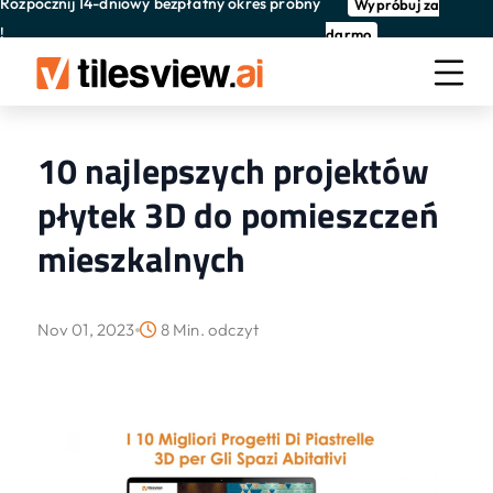
Rozpocznij 14-dniowy bezpłatny okres próbny
Wypróbuj za
!
darmo
10 najlepszych projektów
płytek 3D do pomieszczeń
mieszkalnych
Nov 01, 2023
8 Min. odczyt